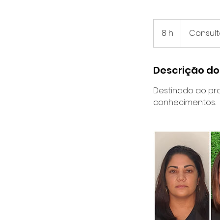
Consulte
os
8 h
8
Consult
valores*
h
Descrição do
Destinado ao pro
conhecimentos.